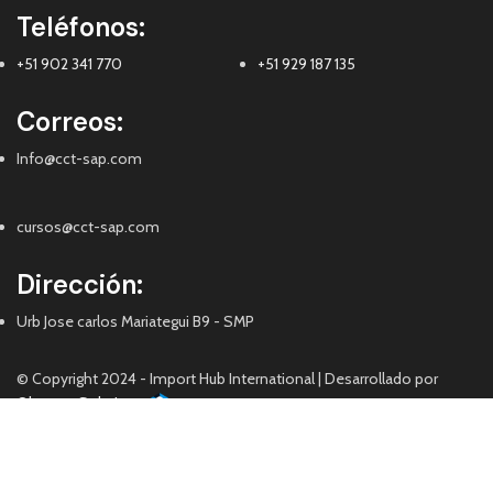
Teléfonos:
+51 902 341 770
+51 929 187 135
Correos:
Info@cct-sap.com
cursos@cct-sap.com
Dirección:
Urb Jose carlos Mariategui B9 - SMP
© Copyright 2024 - Import Hub International | Desarrollado por
Qhatuna Solutions
Facebook
YouTube
WhatsApp
WhatsApp
TikTok