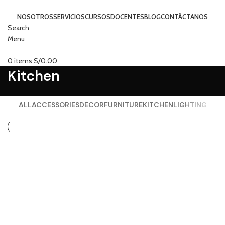
NOSOTROS
SERVICIOS
CURSOS
DOCENTES
BLOG
CONTÁCTANOS
Search
Menu
0
items
S/
0.00
Kitchen
ALL
ACCESSORIES
DECOR
FURNITURE
KITCHEN
LIGHTING
Kitchen
Suspendisse quam at vestibulum
Kitchen
Leo uteu ullamcorper