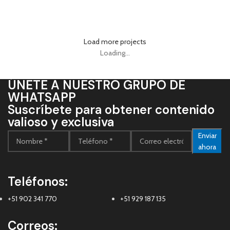
Leo uteu ullamcorper
Load more projects
Loading...
ÚNETE A NUESTRO GRUPO DE
WHATSAPP
Suscríbete para obtener contenido
valioso y exclusiva
Enviar
ahora
Teléfonos:
+51 902 341 770
+51 929 187 135
Correos: