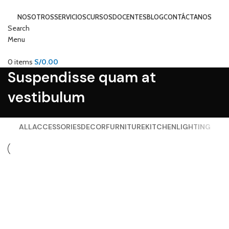
NOSOTROS
SERVICIOS
CURSOS
DOCENTES
BLOG
CONTÁCTANOS
Search
Menu
0
items
S/
0.00
Suspendisse quam at
vestibulum
ALL
ACCESSORIES
DECOR
FURNITURE
KITCHEN
LIGHTING
Kitchen
Suspendisse quam at vestibulum